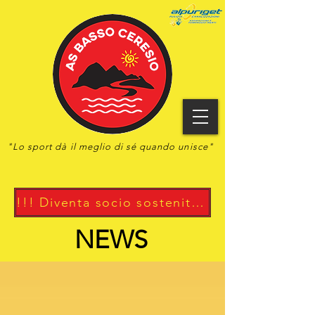
"Lo
sport
dà il meglio di sé quando unisce"
!!! Diventa socio sostenitore !!!
NEWS