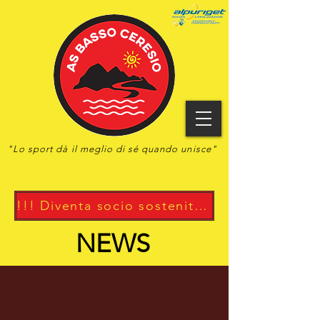
"Lo
sport
dà il meglio di sé quando unisce"
!!! Diventa socio sostenitore !!!
NEWS